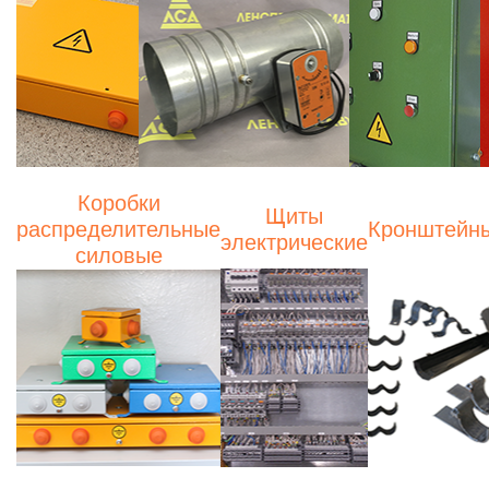
Коробки
Щиты
распределительные
Кронштейн
электрические
силовые