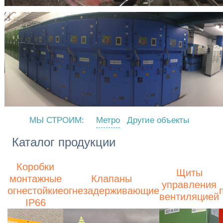
МЫ СТРОИМ:
Метро
Другие объекты
Каталог продукции
Коробки
Щиты
монтажные
Клапаны
управления
огнестойкие
огнезадерживающие
вентиляцией
IP66